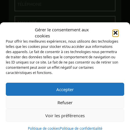
Message
Gérer le consentement aux
cookies
Pour offrir les meilleures expériences, nous utilisons des technologies
telles que les cookies pour stocker et/ou accéder aux informations
des appareils. Le fait de consentir à ces technologies nous permettra
de traiter des données telles que le comportement de navigation ou
les ID uniques sur ce site. Le fait de ne pas consentir ou de retirer son
consentement peut avoir un effet négatif sur certaines
caractéristiques et fonctions.
ENVOYER
Accepter
Refuser
Voir les préférences
© COPYRIGHT - ATELIER EN HAUTEUR, 2023 -
CONCEPTION :
ZONART COMMUNICATIONS
|
POLITIQUE
DE CONFIDENTIALITÉ
Politique de cookies
Politique de confidentialité