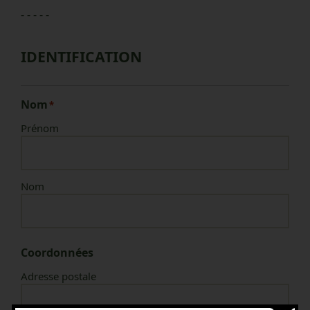
- - - - -
IDENTIFICATION
Nom
*
Prénom
Nom
Coordonnées
Adresse postale