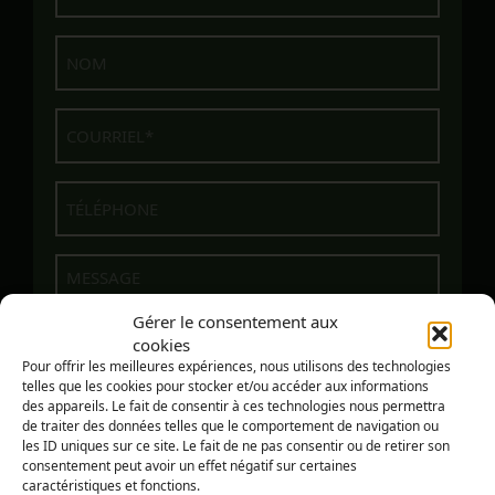
Nom
Courriel
Téléphone
(Nécessaire)
Message
Gérer le consentement aux
cookies
Pour offrir les meilleures expériences, nous utilisons des technologies
telles que les cookies pour stocker et/ou accéder aux informations
des appareils. Le fait de consentir à ces technologies nous permettra
de traiter des données telles que le comportement de navigation ou
les ID uniques sur ce site. Le fait de ne pas consentir ou de retirer son
consentement peut avoir un effet négatif sur certaines
caractéristiques et fonctions.